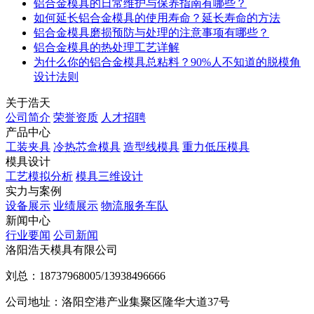
铝合金模具的日常维护与保养指南有哪些？
如何延长铝合金模具的使用寿命？延长寿命的方法
铝合金模具磨损预防与处理的注意事项有哪些？
铝合金模具的热处理工艺详解
为什么你的铝合金模具总粘料？90%人不知道的脱模角
设计法则
关于浩天
公司简介
荣誉资质
人才招聘
产品中心
工装夹具
冷热芯盒模具
造型线模具
重力低压模具
模具设计
工艺模拟分析
模具三维设计
实力与案例
设备展示
业绩展示
物流服务车队
新闻中心
行业要闻
公司新闻
洛阳浩天模具有限公司
刘总：
18737968005/13938496666
公司地址：洛阳空港产业集聚区隆华大道37号